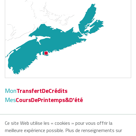
Mon
TransfertDeCrédits
Mes
CoursDePrintemps&D'été
Ce site Web utilise les « cookies » pour vous offrir la
© 2026
meilleure expérience possible. Plus de renseignements sur