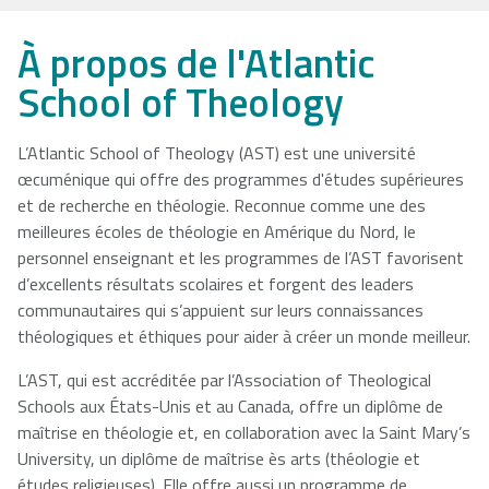
NSCAD
Saint Mary's
St. Francis
À propos de l'Atlantic
University
University
Xavier
School of Theology
University
L’Atlantic School of Theology (AST) est une université
œcuménique qui offre des programmes d'études supérieures
Université
University of
et de recherche en théologie. Reconnue comme une des
Sainte-Anne
King's
meilleures écoles de théologie en Amérique du Nord, le
College
personnel enseignant et les programmes de l’AST favorisent
d’excellents résultats scolaires et forgent des leaders
communautaires qui s’appuient sur leurs connaissances
théologiques et éthiques pour aider à créer un monde meilleur.
L’AST, qui est accréditée par l’Association of Theological
Schools aux États-Unis et au Canada, offre un diplôme de
maîtrise en théologie et, en collaboration avec la Saint Mary’s
University, un diplôme de maîtrise ès arts (théologie et
études religieuses). Elle offre aussi un programme de