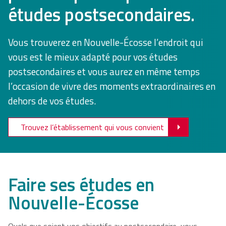
études postsecondaires.
NSCAD
Saint Mary's
St. Francis
University
University
Xavier
Vous trouverez en Nouvelle-Écosse l’endroit qui
University
vous est le mieux adapté pour vos études
postsecondaires et vous aurez en même temps
Université
University of
l’occasion de vivre des moments extraordinaires en
Sainte-Anne
King's
dehors de vos études.
College
Trouvez l’établissement qui vous convient
Faire ses études en
Nouvelle-Écosse
Quels que soient vos objectifs au postsecondaire, vous