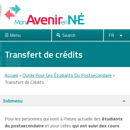
Skip
to
main
content
☰ Menu
Search
FR
Search
English
Français
fermer
Transfert de crédits
Acadia
Atlantic
Cape Breton
Accueil
>
Outils Pour Les Étudiants Du Postsecondaire
>
University
School of
University
Transfert de Crédits
Theology
You
are
Submenu
Dalhousie
Mount Saint
Nova Scotia
here
University
Vincent
Community
Pour les personnes qui sont à l’heure actuelle des
étudiants
University
College
Universités et collèges
du postsecondaire
et pour celles
qui ont suivi des cours