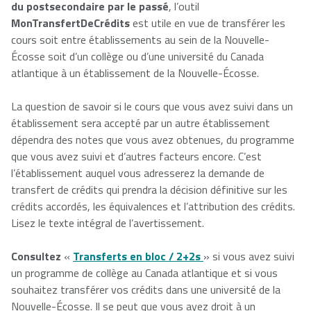
du postsecondaire par le passé
, l’outil
MonTransfertDeCrédits
est utile en vue de transférer les
NSCAD
Saint Mary's
St. Francis
cours soit entre établissements au sein de la Nouvelle-
University
University
Xavier
Écosse soit d’un collège ou d’une université du Canada
University
atlantique à un établissement de la Nouvelle-Écosse.
La question de savoir si le cours que vous avez suivi dans un
Université
University of
établissement sera accepté par un autre établissement
Sainte-Anne
King's
dépendra des notes que vous avez obtenues, du programme
College
que vous avez suivi et d’autres facteurs encore. C’est
l’établissement auquel vous adresserez la demande de
transfert de crédits qui prendra la décision définitive sur les
crédits accordés, les équivalences et l’attribution des crédits.
Lisez le texte intégral de l’avertissement.
Consultez
«
Transferts en bloc / 2+2s
»
si vous avez suivi
un programme de collège au Canada atlantique et si vous
souhaitez transférer vos crédits dans une université de la
Nouvelle-Écosse. Il se peut que vous ayez droit à un