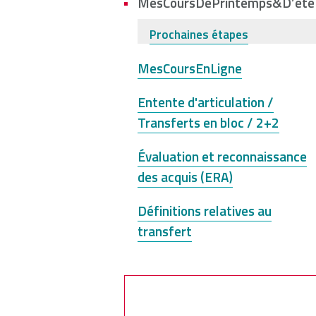
here
MesCoursDePrintemps&D’été
NSCAD
Saint Mary's
St. 
Prochaines étapes
University
University
Xavi
Univ
MesCoursEnLigne
Entente d'articulation /
Université
University of
Transferts en bloc / 2+2
Sainte-Anne
King's
College
Évaluation et reconnaissance
des acquis (ERA)
Définitions relatives au
transfert