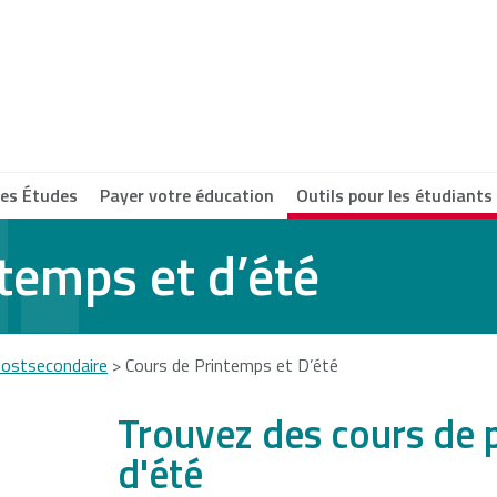
 les Études
Payer votre éducation
Outils pour les étudiant
temps et d’été
e Breton
ersity
Postsecondaire
>
Cours de Printemps et D’été
a Scotia
Trouvez des cours de 
munity
d'été
ege