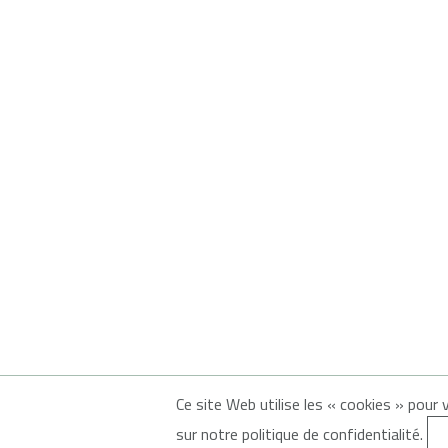
Ce site Web utilise les « cookies » pour 
© 2026
À propos de MonAvenirenN-É
sur notre politique de confidentialité.