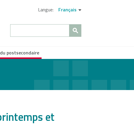
Langue:
Français
Search
s du postsecondaire
fermer
printemps et