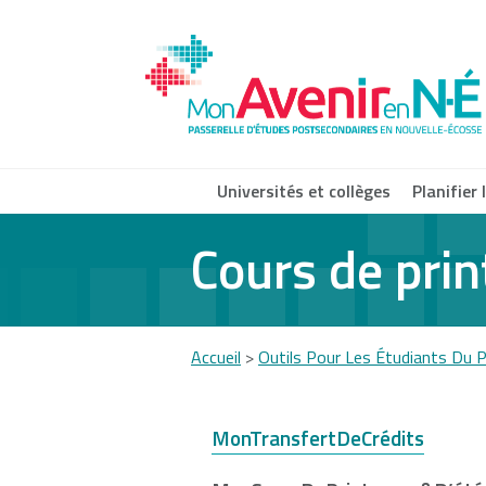
Skip
to
main
content
Universités et collèges
Planifier
Cours de prin
Acadia
Atlantic
Cap
University
School of
Univ
Theology
Accueil
>
Outils Pour Les Étudiants Du 
You
Dalhousie
Mount Saint
Nov
University
Vincent
Com
are
MonTransfertDeCrédits
University
Coll