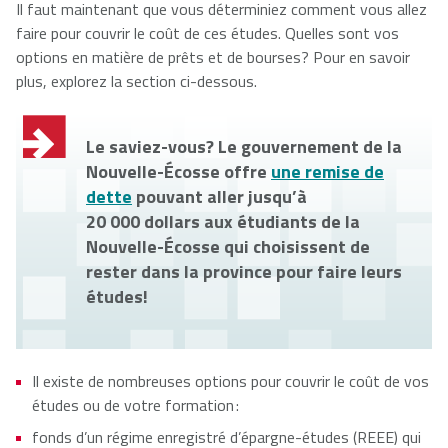
Il faut maintenant que vous déterminiez comment vous allez
faire pour couvrir le coût de ces études. Quelles sont vos
NSCAD
Saint Mary's
St. Francis
options en matière de prêts et de bourses? Pour en savoir
University
University
Xavier
plus, explorez la section ci-dessous.
University
Le saviez-vous? Le gouvernement de la
Université
University of
Nouvelle-Écosse offre
une remise de
Sainte-Anne
King's
dette
pouvant aller jusqu’à
College
20 000 dollars aux étudiants de la
Nouvelle-Écosse qui choisissent de
rester dans la province pour faire leurs
études!
Il existe de nombreuses options pour couvrir le coût de vos
études ou de votre formation :
fonds d’un régime enregistré d’épargne-études (REEE) qui