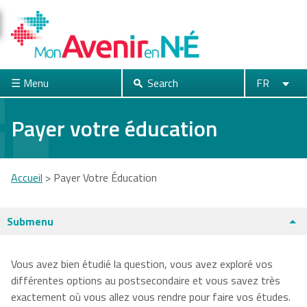
Skip
to
main
content
☰ Menu
Search
FR
Search
English
Français
fermer
Payer votre éducation
Acadia
Atlantic
Cape Breton
Accueil
>
Payer Votre Éducation
University
School of
University
Theology
You
Submenu
are
Dalhousie
Mount Saint
Nova Scotia
here
Vous avez bien étudié la question, vous avez exploré vos
University
Vincent
Community
différentes options au postsecondaire et vous savez très
University
College
Universités et collèges
exactement où vous allez vous rendre pour faire vos études.